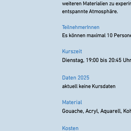
weiteren Materialien zu experim
entspannte Atmosphäre.
TeilnehmerInnen
Es können maximal 10 Persone
Kurszeit
Dienstag, 19:00 bis 20:45 Uh
Daten
2025
aktuell keine Kursdaten
Material
Gouache, Acryl, A
q
uarell, Ko
Ko
s
te
n