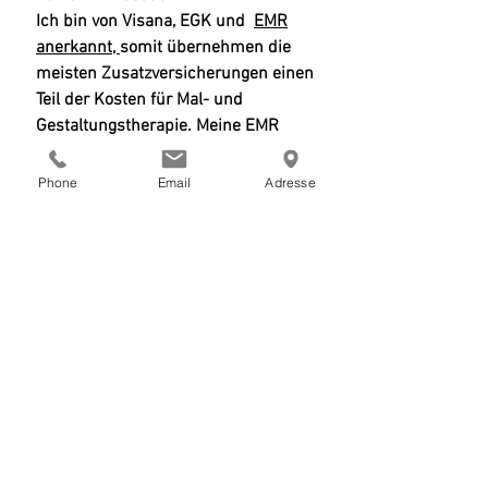
Ich bin von Visana, EGK und
E
MR
anerkannt,
somit übernehme
n die
meisten Zusatzversicherungen einen
Teil der Kosten für Mal- und
Gestaltungstherapie. Meine EMR
Nummer ist 41873.
Phone
Email
Adresse
Interessiert?
Gerne können wir für ein
Erstgespräch einen Termin in der
Praxis vereinbaren, so können Sie
mich und meine Arbeitsweise
kennenlernen. Sie können mich
telefonisch
(076 340 73 10)
oder per
Mail
(
malen.steinhauser@gmx.ch
)
erreich
en.